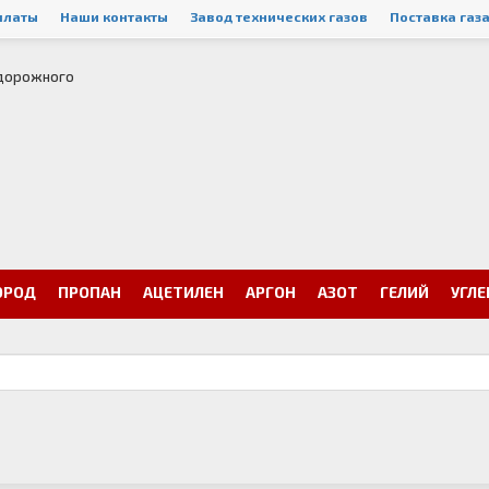
платы
Наши контакты
Завод технических газов
Поставка газ
одорожного
ОРОД
ПРОПАН
АЦЕТИЛЕН
АРГОН
АЗОТ
ГЕЛИЙ
УГЛ