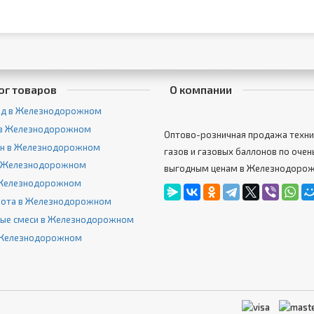
ог товаров
О компании
од в Железнодорожном
 в Железнодорожном
Оптово-розничная продажа техни
ен в Железнодорожном
газов и газовых баллонов по очен
в Железнодорожном
выгодным ценам в Железнодоро
 Железнодорожном
лота в Железнодорожном
ные смеси в Железнодорожном
в Железнодорожном