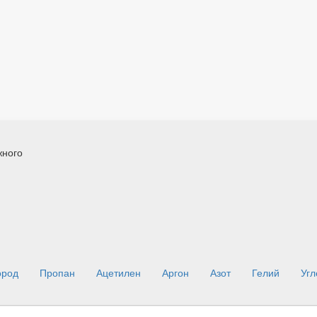
жного
ород
Пропан
Ацетилен
Аргон
Азот
Гелий
Угл