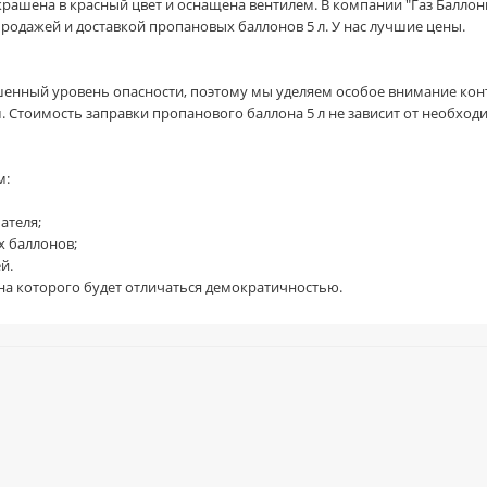
рашена в красный цвет и оснащена вентилем. В компании "Газ Баллоны
родажей и доставкой пропановых баллонов 5 л. У нас лучшие цены.
енный уровень опасности, поэтому мы уделяем особое внимание конт
Стоимость заправки пропанового баллона 5 л не зависит от необходи
м:
ателя;
х баллонов;
й.
ена которого будет отличаться демократичностью.