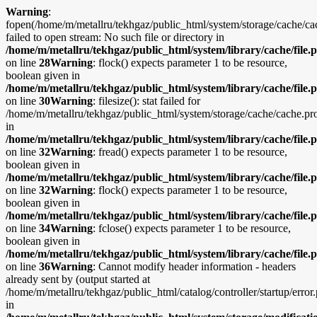
Warning
:
fopen(/home/m/metallru/tekhgaz/public_html/system/storage/cache/c
failed to open stream: No such file or directory in
/home/m/metallru/tekhgaz/public_html/system/library/cache/file.
on line
28
Warning
: flock() expects parameter 1 to be resource,
boolean given in
/home/m/metallru/tekhgaz/public_html/system/library/cache/file.
on line
30
Warning
: filesize(): stat failed for
/home/m/metallru/tekhgaz/public_html/system/storage/cache/cache.p
in
/home/m/metallru/tekhgaz/public_html/system/library/cache/file.
on line
32
Warning
: fread() expects parameter 1 to be resource,
boolean given in
/home/m/metallru/tekhgaz/public_html/system/library/cache/file.
on line
32
Warning
: flock() expects parameter 1 to be resource,
boolean given in
/home/m/metallru/tekhgaz/public_html/system/library/cache/file.
on line
34
Warning
: fclose() expects parameter 1 to be resource,
boolean given in
/home/m/metallru/tekhgaz/public_html/system/library/cache/file.
on line
36
Warning
: Cannot modify header information - headers
already sent by (output started at
/home/m/metallru/tekhgaz/public_html/catalog/controller/startup/error
in