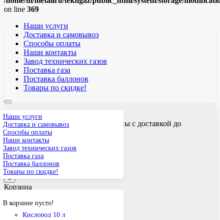
/home/m/metallru/tekhgaz/public_html/system/storage/modificati
on line
369
Наши услуги
Доставка и самовывоз
Способы оплаты
Наши контакты
Завод технических газов
Поставка газа
Поставка баллонов
Товары по скидке!
Наши услуги
Технические газы и газовые баллоны с доставкой до
Доставка и самовывоз
Железнодорожного
Способы оплаты
Наши контакты
Прием заявок: круглосуточно
Завод технических газов
+7 (968) 636 3434
Поставка газа
tekhgazru@yandex.ru
Поставка баллонов
Заявка на расчет
Товары по скидке!
0
Корзина
В корзине пусто!
Кислород
Пропан
Кислород 10 л