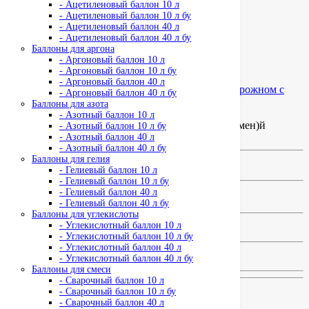
Железнодорожном с
- Ацетиленовый баллон 10 л
- Ацетиленовый баллон 10 л бу
доставкой
- Ацетиленовый баллон 40 л
- Ацетиленовый баллон 40 л бу
Баллоны для аргона
- Аргоновый баллон 10 л
Лидер продаж!
- Аргоновый баллон 10 л бу
- Аргоновый баллон 40 л
- Аргоновый баллон 40 л бу
Баллоны для азота
- Азотный баллон 10 л
Код товара:
Кислород технически (Заправка и обмен)й
- Азотный баллон 10 л бу
Доступность: На складе
- Азотный баллон 40 л
- Азотный баллон 40 л бу
Баллоны для гелия
450 руб
- Гелиевый баллон 10 л
- Гелиевый баллон 10 л бу
- Гелиевый баллон 40 л
Кол-во
Купить
- Гелиевый баллон 40 л бу
Баллоны для углекислоты
- Углекислотный баллон 10 л
- Углекислотный баллон 10 л бу
- Углекислотный баллон 40 л
0 отзывов
0
- Углекислотный баллон 40 л бу
Баллоны для смеси
- Сварочный баллон 10 л
- Сварочный баллон 10 л бу
Быстрая доставка Москве и МО
- Сварочный баллон 40 л
Оплата любым способом