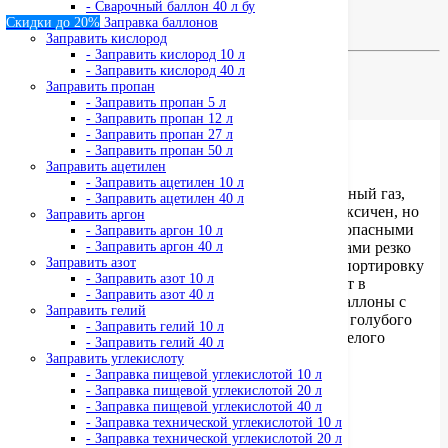
- Сварочный баллон 40 л бу
Всегда в наличии
Скидки до 20%
Заправка баллонов
Заправим баллон
Заправить кислород
- Заправить кислород 10 л
- Заправить кислород 40 л
Описание
Заправить пропан
Отзывы (0)
- Заправить пропан 5 л
- Заправить пропан 12 л
- Заправить пропан 27 л
- Заправить пропан 50 л
Кислород технический 10 л в баллонах
Заправить ацетилен
- Заправить ацетилен 10 л
Технический кислород 10 литров – это бесцветный газ,
- Заправить ацетилен 40 л
лишенный вкуса и запаха. Он абсолютно не токсичен, но
Заправить аргон
обладает сильными окислительными и взрывоопасными
- Заправить аргон 10 л
свойствами. При контакте с другими материалами резко
- Заправить аргон 40 л
Заправить азот
увеличивает их способность к горению. Транспортировку
- Заправить азот 10 л
и хранение технического кислорода выполняют в
- Заправить азот 40 л
металлических баллонах различного объема. Баллоны с
Заправить гелий
техническим кислородом окрашивают краской голубого
- Заправить гелий 10 л
цвета и маркируют надписью «КИСЛОРОД» белого
- Заправить гелий 40 л
цвета.
Заправить углекислоту
- Заправка пищевой углекислотой 10 л
Сфера использования
- Заправка пищевой углекислотой 20 л
- Заправка пищевой углекислотой 40 л
строительство;
- Заправка технической углекислотой 10 л
- Заправка технической углекислотой 20 л
сельское хозяйство;