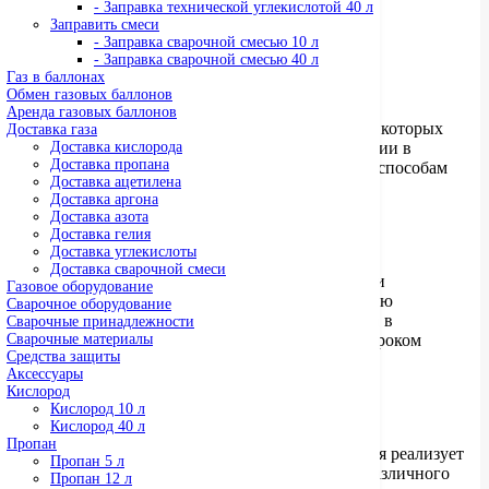
- Заправка технической углекислотой 40 л
энергетика;
Заправить смеси
металлургия;
- Заправка сварочной смесью 10 л
оборонная промышленность;
- Заправка сварочной смесью 40 л
горнодобывающая промышленность;
Газ в баллонах
медицина.
Обмен газовых баллонов
Аренда газовых баллонов
Технический кислород – это один из газов, без которых
Доставка газа
невозможно провести технологические операции в
Доставка кислорода
Доставка пропана
металлургической промышленности. Поэтому способам
Доставка ацетилена
его хранения и транспортирования уделяется
Доставка аргона
немаловажное внимание.
Доставка азота
Доставка гелия
Преимущества технического кислорода 10 л
Доставка углекислоты
Доставка сварочной смеси
Соблюдение всех правил техники безопасности
Газовое оборудование
гарантирует длительное хранение и абсолютную
Сварочное оборудование
безопасную перевозку технического кислорода в
Сварочные принадлежности
баллонах. Его можно смело использовать в широком
Сварочные материалы
Средства защиты
диапазоне температур.
Аксессуары
Кислород
Где купить кислородные газовые баллоны
Кислород 10 л
взрывобезопасные в Москве
Кислород 40 л
Пропан
Компания «Газ Баллоны» уже длительное время реализует
Пропан 5 л
газовые баллоны с техническим кислородом различного
Пропан 12 л