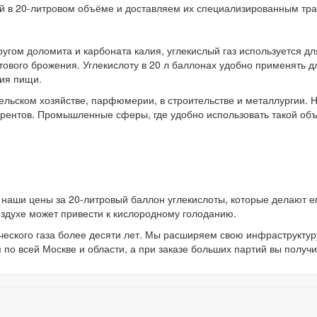
ой в 20-литровом объёме и доставляем их специализированным тр
угом доломита и карбоната калия, углекислый газ используется дл
вого брожения. Углекислоту в 20 л баллонах удобно применять д
ния пищи.
сельском хозяйстве, парфюмерии, в строительстве и металлургии. 
курентов. Промышленные сферы, где удобно использовать такой объ
 наши цены за 20-литровый баллон углекислоты, которые делают ег
воздухе может привести к кислородному голоданию.
ческого газа более десяти лет. Мы расширяем свою инфраструктур
по всей Москве и области, а при заказе больших партий вы получит