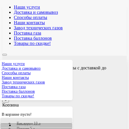
Наши услуги
Доставка и самовывоз
Способы оплаты
Наши контакты
Завод технических газов
Поставка газа
Поставка баллонов
Товары по скидке!
Наши услуги
Технические газы и газовые баллоны с доставкой до
Доставка и самовывоз
Железнодорожного
Способы оплаты
Наши контакты
Прием заявок: круглосуточно
Завод технических газов
+7 (968) 636 3434
Поставка газа
tekhgazru@yandex.ru
Поставка баллонов
Заявка на расчет
Товары по скидке!
0
Корзина
В корзине пусто!
КИСЛОРОД
ПРОПАН
Кислород 10 л
АЦЕТИЛЕН
Пропан 5 л